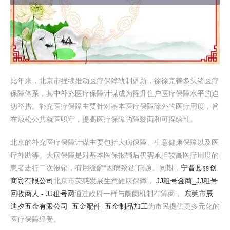
比年来，北京市捏续推动医疗保障轨制鼎新，徐徐完善多头绪医疗
保障体系，其中补充医疗保障计谋成为擢升住户医疗保障水平的迫
切举措。补充医疗保障主要针对基本医疗保障除外的医疗用度，旨
在放松公共就医职守，提高医疗保障的障翳面和可捏续性。
北京的补充医疗保障计谋主要包括大病保障、生意健康保障以及医
疗补助等。大病保障是对基本医保报销后仍需承担较高医疗用度的
患者进行二次报销，有用缓解“因病致贫”问题。同期，
宁晋县丽创
商贸有限公司
北京市荧惑发展生意健康保障，
JJ租号金商_JJ租号
回收商人 - JJ租号网
通过政府一样与阛阓机制有筹商，
东莞市辰
迪夕五金有限公司_五金配件_五金制品加工
为市民提供更多元化的
医疗保障经受。