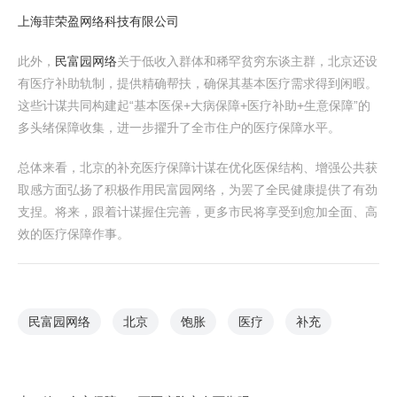
上海菲荣盈网络科技有限公司
此外，
民富园网络
关于低收入群体和稀罕贫穷东谈主群，北京还设
有医疗补助轨制，提供精确帮扶，确保其基本医疗需求得到闲暇。
这些计谋共同构建起“基本医保+大病保障+医疗补助+生意保障”的
多头绪保障收集，进一步擢升了全市住户的医疗保障水平。
总体来看，北京的补充医疗保障计谋在优化医保结构、增强公共获
取感方面弘扬了积极作用民富园网络，为罢了全民健康提供了有劲
支捏。将来，跟着计谋握住完善，更多市民将享受到愈加全面、高
效的医疗保障作事。
民富园网络
北京
饱胀
医疗
补充